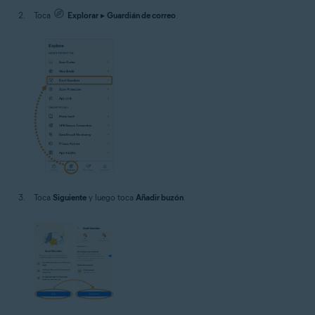
Toca
Explorar
▸
Guardián de correo
.
Toca
Siguiente
y luego toca
Añadir buzón
.