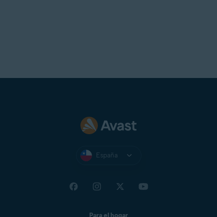
Telstra
T-Online
UOL Mail
Virgin
Virginmedia
Web
Windowslive
Yahoo!
Yandex Mail
Zeeland Net
Ziggo Mail
España
Zoho Mail
Para el hogar