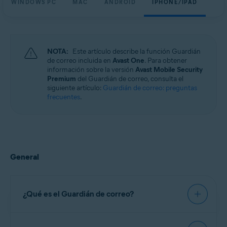
WINDOWS PC
MAC
ANDROID
IPHONE/IPAD
Windows, macOS, Android y iOS
NOTA:
Este artículo describe la función Guardián
de correo incluida en
Avast One
. Para obtener
información sobre la versión
Avast Mobile Security
Premium
del Guardián de correo, consulta el
siguiente artículo:
Guardián de correo: preguntas
frecuentes
.
General
¿Qué es el Guardián de correo?
El Guardián de correo es una función de pago,