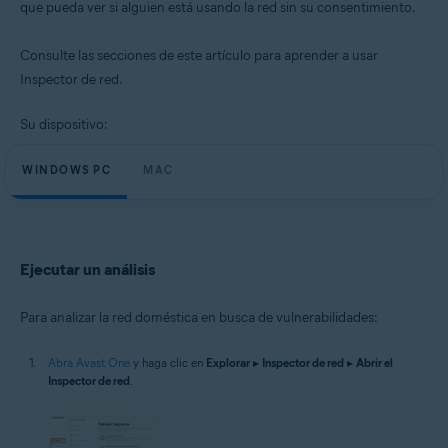
que pueda ver si alguien está usando la red sin su consentimiento.
Sistemas operativos:
Microsoft Windows 11 Home/Pro/Enterprise/Education
Consulte las secciones de este artículo para aprender a usar
Microsoft Windows 10 Home/Pro/Enterprise/Education - 32 o 64 bits
Microsoft Windows 8.1/Pro/Enterprise - 32 o 64 bits
Inspector de red.
Microsoft Windows 8/Pro/Enterprise - 32 o 64 bits
Microsoft Windows 7 Home Basic/Home
Su dispositivo:
Premium/Professional/Enterprise/Ultimate - Service Pack 1 con
Convenient Rollup Update, 32 o 64 bits
WINDOWS PC
MAC
Apple macOS 14.x (Sonoma)
Apple macOS 13.x (Ventura)
Apple macOS 12.x (Monterey)
Apple macOS 11.x (Big Sur)
Apple macOS 10.15.x (Catalina)
Ejecutar un análisis
Apple macOS 10.14.x (Mojave)
Apple macOS 10.13.x (High Sierra)
Para analizar la red doméstica en busca de vulnerabilidades:
Abra Avast One
y haga clic en
Explorar
▸
Inspector de red
▸
Abrir el
Inspector de red
.