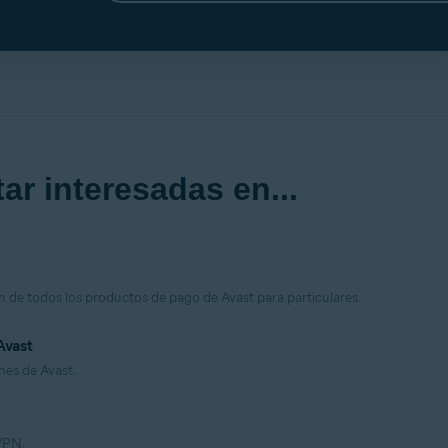
ar interesadas en...
n de todos los productos de pago de Avast para particulares.
Avast
nes de Avast.
 VPN.