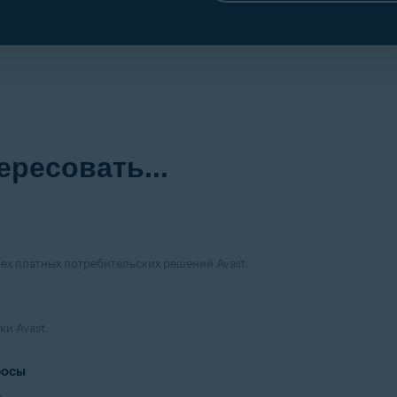
ересовать...
ех платных потребительских решений Avast.
ки Avast.
росы
.