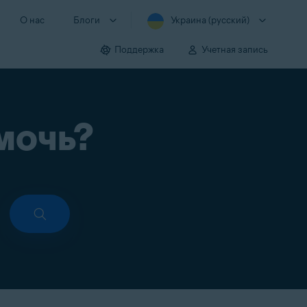
О нас
Блоги
Украина (русский)
Поддержка
Учетная запись
мочь?