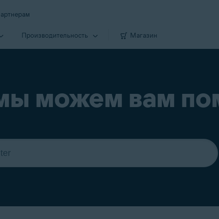
артнерам
Производи­тельность
Магазин
мы можем вам по