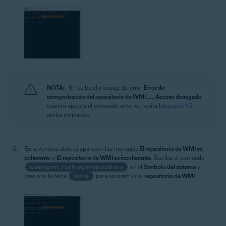
NOTA:
Si recibe el mensaje de error
Error de
comprobación del repositorio de WMI... ... Acceso denegado
cuando ejecuta el comando anterior, repita los
pasos 1-3
arriba indicados.
En la ventana abierta aparecen los mensajes
El repositorio de WMI es
coherente
o
El repositorio de WMI es incoherente
. Escriba el comando
winmgmt /salvagerepository
en el
Símbolo del sistema
y
presione la tecla
Intro
para reconstruir el
repositorio de WMI
.