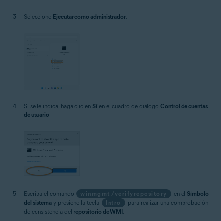
Seleccione
Ejecutar como administrador
.
Si se le indica, haga clic en
Sí
en el cuadro de diálogo
Control de cuentas
de usuario
.
Escriba el comando
winmgmt /verifyrepository
en el
Símbolo
del sistema
y presione la tecla
Intro
para realizar una comprobación
de consistencia del
repositorio de WMI
.