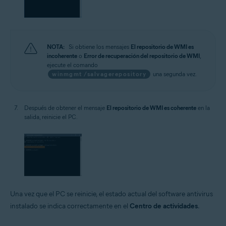
NOTA:
Si obtiene los mensajes
El repositorio de WMI es
incoherente
o
Error de recuperación del repositorio de WMI
,
ejecute el comando
winmgmt /salvagerepository
una segunda vez.
Después de obtener el mensaje
El repositorio de WMI es coherente
en la
salida, reinicie el PC.
Una vez que el PC se reinicie, el estado actual del software antivirus
instalado se indica correctamente en el
Centro de actividades
.