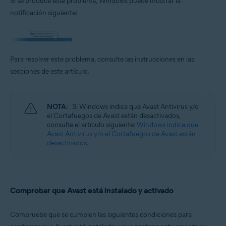
Si se produce este problema, Windows puede mostrar la
Sistemas operativos:
notificación siguiente:
Microsoft Windows 11 Home/Pro/Enterprise/Education
Microsoft Windows 10 Home/Pro/Enterprise/Education - 32 o 64 bits
Microsoft Windows 8.1/Pro/Enterprise - 32 o 64 bits
Microsoft Windows 8/Pro/Enterprise - 32 o 64 bits
Microsoft Windows 7 Home Basic/Home
Para resolver este problema, consulte las instrucciones en las
Premium/Professional/Enterprise/Ultimate - Service Pack 1 con
secciones de este artículo.
Convenient Rollup Update, 32 o 64 bits
NOTA:
Si Windows indica que Avast Antivirus y/o
el Cortafuegos de Avast están desactivados,
consulte el artículo siguiente:
Windows indica que
Avast Antivirus y/o el Cortafuegos de Avast están
desactivados.
Comprobar que Avast está instalado y activado
Compruebe que se cumplen las siguientes condiciones para