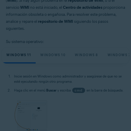
(
WMI
). Si hay algún problema en el
repositorio de WMI
, o si el
servicio
WMI
no está iniciado, el
Centro de actividades
proporciona
información obsoleta o engañosa. Para resolver este problema,
analice y repare el
repositorio de WMI
siguiendo los pasos
siguientes.
Su sistema operativo:
WINDOWS 11
WINDOWS 10
WINDOWS 8
WINDOWS 7
Inicie sesión en Windows como administrador y asegúrese de que no se
esté ejecutando ningún otro programa.
Haga clic en el menú
Buscar
y escriba
cmd
en la barra de búsqueda.