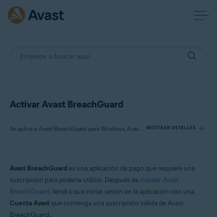
Activar Avast BreachGuard
Se aplica a Avast BreachGuard para Windows, Avast BreachGuard para Mac
MOSTRAR DETALLES
Productos:
Avast BreachGuard
es una aplicación de pago que requiere una
Avast BreachGuard 24.x para Windows
suscripción para poderla utilizar. Después de
instalar Avast
Avast BreachGuard 1.x para Mac
BreachGuard
, tendrá que iniciar sesión en la aplicación con una
Cuenta Avast
que contenga una suscripción válida de Avast
Sistemas operativos:
BreachGuard.