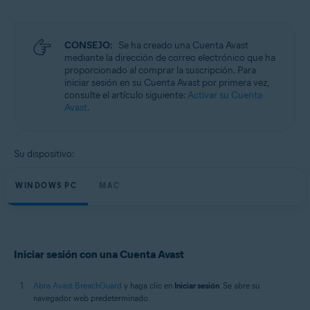
Microsoft Windows 11 Home/Pro/Enterprise/Education
Microsoft Windows 10 Home/Pro/Enterprise/Education - 32 o 64 bits
Microsoft Windows 8.1/Pro/Enterprise - 32 o 64 bits
Microsoft Windows 8/Pro/Enterprise - 32 o 64 bits
CONSEJO:
Se ha creado una Cuenta Avast
Microsoft Windows 7 Home Basic/Home
mediante la dirección de correo electrónico que ha
Premium/Professional/Enterprise/Ultimate - Service Pack 1, 32 o 64 bits
proporcionado al comprar la suscripción. Para
iniciar sesión en su Cuenta Avast por primera vez,
Apple macOS 14.x (Sonoma)
consulte el artículo siguiente:
Activar su Cuenta
Apple macOS 13.x (Ventura)
Avast
.
Apple macOS 12.x (Monterey)
Apple macOS 11.x (Big Sur)
Apple macOS 10.15.x (Catalina)
Su dispositivo:
Apple macOS 10.14.x (Mojave)
Apple macOS 10.13.x (High Sierra)
WINDOWS PC
MAC
Iniciar sesión con una Cuenta Avast
Abra Avast BreachGuard
y haga clic en
Iniciar sesión
. Se abre su
navegador web predeterminado.