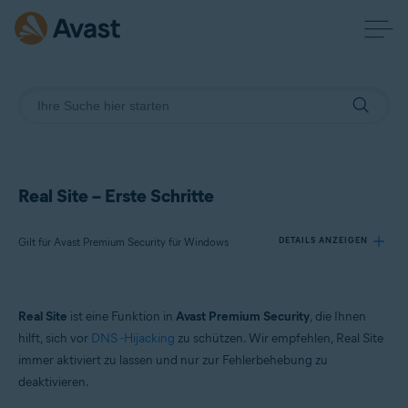
Real Site – Erste Schritte
Gilt für Avast Premium Security für Windows
DETAILS ANZEIGEN
Produkte:
Real Site
ist eine Funktion in
Avast Premium Security
, die Ihnen
Avast Premium Security 24.x für Windows
hilft, sich vor
DNS -Hijacking
zu schützen. Wir empfehlen, Real Site
immer aktiviert zu lassen und nur zur Fehlerbehebung zu
Betriebssysteme:
deaktivieren.
Microsoft Windows 11 Home/Pro/Enterprise/Education