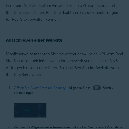
Microsoft Windows 10 Home/Pro/Enterprise/Education – 32-/64-Bit
In diesem Artikel erläutern wir, wie Sie eine URL vom Schutz mit
Microsoft Windows 8.1 Home/Pro/Enterprise/Education – 32-/64-Bit
Real Site ausschließen, Real Site deaktivieren sowie Einstellungen
Microsoft Windows 8 Home/Pro/Enterprise/Education – 32-/64-Bit
Microsoft Windows 7 Home Basic/Home
für Real Site verwalten können.
Premium/Professional/Enterprise/Ultimate – Service Pack 1 mit
benutzerfreundlichem Rollup-Update, 32-/64-Bit
Ausschließen einer Website
Möglicherweise möchten Sie eine vertrauenswürdige URL vom Real
Site-Schutz ausschließen, wenn Ihr Netzwerk verschlüsselte DNS-
Anfragen blockiert oder filtert. So schließen Sie eine Website vom
Real-Site-Schutz aus:
Öffnen Sie Avast Premium Security
und gehen Sie zu
☰
Menü
▸
Einstellungen
.
Wählen Sie
Allgemeines
▸
Ausnahmen
und klicken Sie dann auf
Ausnahme