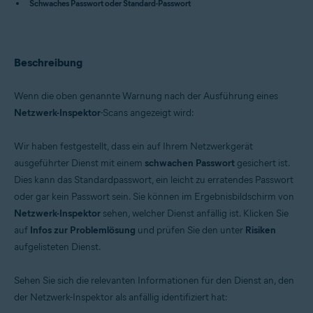
Schwaches Passwort oder Standard-Passwort
Avast Free Antivirus 22.x für Windows
Avast Premium Security 15.x für Mac
Avast Security 15.x für Mac
Betriebssysteme:
Beschreibung
Microsoft Windows 11 Home / Pro / Enterprise / Education
Microsoft Windows 10 Home/Pro/Enterprise/Education – 32-/64-Bit
Wenn die oben genannte Warnung nach der Ausführung eines
Microsoft Windows 8.x / Pro / Enterprise - 32 / 64-Bit
Netzwerk-Inspektor
-Scans angezeigt wird:
Microsoft Windows 8 Home/Pro/Enterprise/Education – 32-/64-Bit
Microsoft Windows 7 Home Basic/Home
Premium/Professional/Enterprise/Ultimate – Service Pack 1 mit
Wir haben festgestellt, dass ein auf Ihrem Netzwerkgerät
benutzerfreundlichem Rollup-Update, 32-/64-Bit
ausgeführter Dienst mit einem
schwachen Passwort
gesichert ist.
Apple macOS 12.x (Monterey)
Apple macOS 11.x (Big Sur)
Dies kann das Standardpasswort, ein leicht zu erratendes Passwort
Apple macOS 10.15.x (Catalina)
oder gar kein Passwort sein. Sie können im Ergebnisbildschirm von
Apple macOS 10.14.x (Mojave)
Netzwerk-Inspektor
sehen, welcher Dienst anfällig ist. Klicken Sie
Apple macOS 10.13.x (High Sierra)
Apple macOS 10.12.x (Sierra)
auf
Infos zur Problemlösung
und prüfen Sie den unter
Risiken
Apple Mac OS X 10.11.x (El Capitan)
aufgelisteten Dienst.
Sehen Sie sich die relevanten Informationen für den Dienst an, den
der Netzwerk-Inspektor als anfällig identifiziert hat: