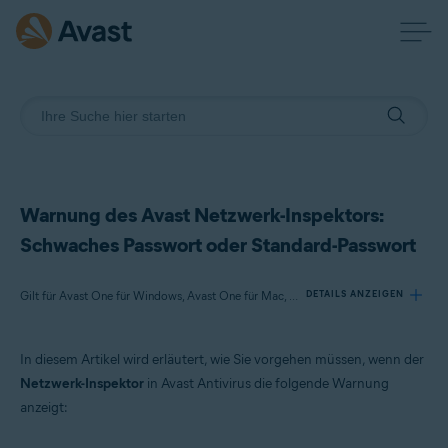
Warnung des Avast Netzwerk-Inspektors:
Schwaches Passwort oder Standard-Passwort
Gilt für Avast One für Windows, Avast One für Mac, Avast Premium Security für Windows, Avast Free Antivirus für Windows, Avast Premium Security für Mac, Avast Security für Mac
DETAILS ANZEIGEN
In diesem Artikel wird erläutert, wie Sie vorgehen müssen, wenn der
Produkte:
Netzwerk-Inspektor
in Avast Antivirus die folgende Warnung
Avast One 22.x für Windows
anzeigt:
Avast One 22.x für Mac
Avast Premium Security 22.x für Windows