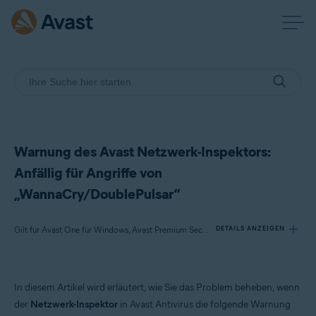
Warnung des Avast Netzwerk-Inspektors:
Anfällig für Angriffe von
„WannaCry/DoublePulsar“
Gilt für Avast One für Windows, Avast Premium Security für Windows, Avast Free Antivirus für Windows
DETAILS ANZEIGEN
Produkte:
In diesem Artikel wird erläutert, wie Sie das Problem beheben, wenn
Avast One 22.x für Windows
der
Netzwerk-Inspektor
in Avast Antivirus die folgende Warnung
Avast Premium Security 22.x für Windows