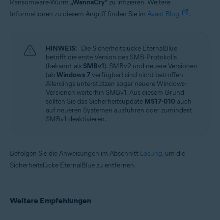
Ransomware-Wurm
„WannaCry“
zu infizieren. Weitere
Informationen zu diesem Angriff finden Sie im
Avast-Blog
.
HINWEIS:
Die Sicherheitslücke EternalBlue
betrifft die erste Version des SMB-Protokolls
(bekannt als
SMBv1
). SMBv2 und neuere Versionen
(ab
Windows 7
verfügbar) sind nicht betroffen.
Allerdings unterstützen sogar neuere Windows-
Versionen weiterhin SMBv1. Aus diesem Grund
sollten Sie das Sicherheitsupdate
MS17-010
auch
auf neueren Systemen ausführen oder zumindest
SMBv1 deaktivieren.
Befolgen Sie die Anweisungen im Abschnitt
Lösung
, um die
Sicherheitslücke EternalBlue zu entfernen.
Weitere Empfehlungen