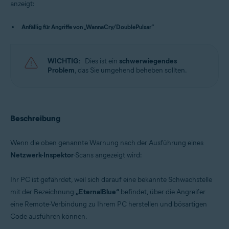
anzeigt:
Avast Free Antivirus 22.x für Windows
Anfällig für Angriffe von „WannaCry/DoublePulsar“
Betriebssysteme:
Microsoft Windows 11 Home / Pro / Enterprise / Education
Microsoft Windows 10 Home/Pro/Enterprise/Education – 32-/64-Bit
WICHTIG:
Dies ist ein
schwerwiegendes
Microsoft Windows 8.x / Pro / Enterprise - 32 / 64-Bit
Problem
, das Sie umgehend beheben sollten.
Microsoft Windows 8 Home/Pro/Enterprise/Education – 32-/64-Bit
Microsoft Windows 7 Home Basic/Home
Premium/Professional/Enterprise/Ultimate – Service Pack 1 mit
benutzerfreundlichem Rollup-Update, 32-/64-Bit
Beschreibung
Wenn die oben genannte Warnung nach der Ausführung eines
Netzwerk-Inspektor
-Scans angezeigt wird:
Ihr PC ist gefährdet, weil sich darauf eine bekannte Schwachstelle
mit der Bezeichnung
„EternalBlue“
befindet, über die Angreifer
eine Remote-Verbindung zu Ihrem PC herstellen und bösartigen
Code ausführen können.