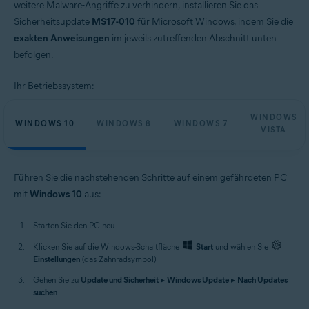
weitere Malware-Angriffe zu verhindern, installieren Sie das
Sicherheitsupdate
MS17-010
für Microsoft Windows, indem Sie die
exakten Anweisungen
im jeweils zutreffenden Abschnitt unten
befolgen.
Ihr Betriebssystem:
WINDOWS
WINDOWS 10
WINDOWS 8
WINDOWS 7
VISTA
Führen Sie die nachstehenden Schritte auf einem gefährdeten PC
mit
Windows 10
aus:
Starten Sie den PC neu.
Klicken Sie auf die Windows-Schaltfläche
Start
und wählen Sie
Einstellungen
(das Zahnradsymbol).
Gehen Sie zu
Update und Sicherheit
▸
Windows Update
▸
Nach Updates
suchen
.