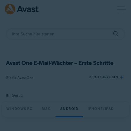
Avast One E-Mail-Wächter – Erste Schritte
Gilt für Avast One
DETAILS ANZEIGEN
Ihr Gerät:
Produkte:
Avast One
WINDOWS PC
MAC
ANDROID
IPHONE/IPAD
Betriebssysteme:
Windows, macOS, Android, iOS