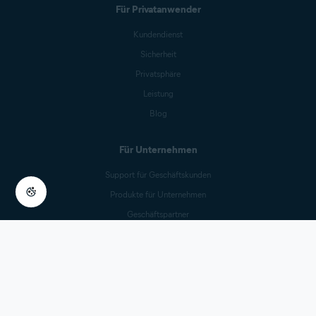
Für Privatanwender
Kundendienst
Sicherheit
Privatsphäre
Leistung
Blog
Für Unternehmen
Support für Geschäftskunden
Produkte für Unternehmen
Geschäftspartner
Business-Blog
Partner
Für Partner
Mobilfunkanbieter