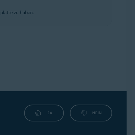
tplatte zu haben.
JA
NEIN