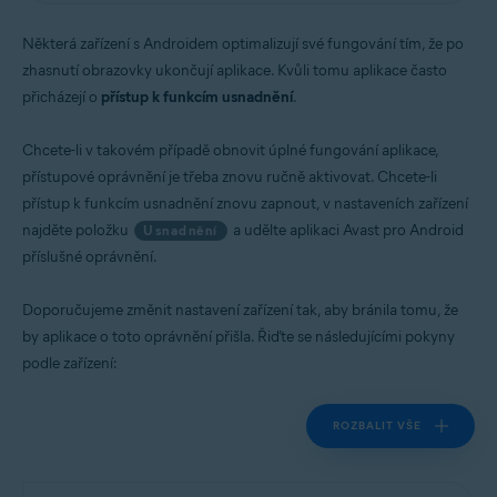
Operační systémy:
Některá zařízení s Androidem optimalizují své fungování tím, že po
Android
zhasnutí obrazovky ukončují aplikace. Kvůli tomu aplikace často
přicházejí o
přístup k funkcím usnadnění
.
Chcete-li v takovém případě obnovit úplné fungování aplikace,
přístupové oprávnění je třeba znovu ručně aktivovat. Chcete-li
přístup k funkcím usnadnění znovu zapnout, v nastaveních zařízení
najděte položku
a udělte aplikaci Avast pro Android
Usnadnění
příslušné oprávnění.
Doporučujeme změnit nastavení zařízení tak, aby bránila tomu, že
by aplikace o toto oprávnění přišla. Řiďte se následujícími pokyny
podle zařízení:
ROZBALIT VŠE