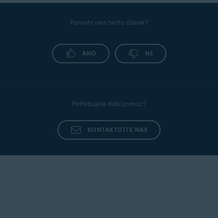
škodlivé skripty, zaznamenávat stisky kláves či
pořizovat snímky obrazovky. Platební režim
Pomohl vám tento článek?
doporučujeme používat pokaždé, když se
přihlašujete konline bankovnictví nebo platíte na
ANO
NE
internetu.
Potřebujete další pomoc?
KONTAKTUJTE NÁS