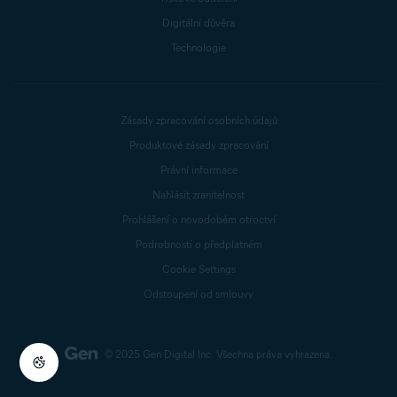
Digitální důvěra
Technologie
Zásady zpracování osobních údajů
Produktové zásady zpracování
Právní informace
Nahlásit zranitelnost
Prohlášení o novodobém otroctví
Podrobnosti o předplatném
Cookie Settings
Odstoupení od smlouvy
© 2025 Gen Digital Inc.
Všechna práva vyhrazena.