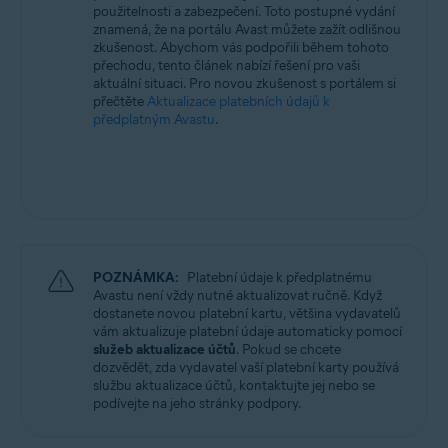
použitelnosti a zabezpečení. Toto postupné vydání
Všechny podporované operační systémy
znamená, že na portálu Avast můžete zažít odlišnou
zkušenost. Abychom vás podpořili během tohoto
přechodu, tento článek nabízí řešení pro vaši
aktuální situaci. Pro novou zkušenost s portálem si
přečtěte
Aktualizace platebních údajů k
předplatným Avastu
.
POZNÁMKA:
Platební údaje k předplatnému
Avastu není vždy nutné aktualizovat ručně. Když
dostanete novou platební kartu, většina vydavatelů
vám aktualizuje platební údaje automaticky pomocí
služeb aktualizace účtů
. Pokud se chcete
dozvědět, zda vydavatel vaší platební karty používá
službu aktualizace účtů, kontaktujte jej nebo se
podívejte na jeho stránky podpory.