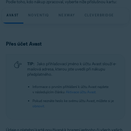
Podle toho, kdo nákup zpracoval, vyberte níže příslušnou kartu:
AVAST
NOVENTIQ
NEXWAY
CLEVERBRIDGE
Přes účet Avast
TIP:
Jako přihlašovací jméno k účtu Avast slouží e-
mailová adresa, kterou jste uvedli při nákupu
předplatného.
Informace o prvním přihlášení k účtu Avast najdete
v následujícím článku:
Aktivace účtu Avast
.
Pokud neznáte heslo ke svému účtu Avast, můžete si je
obnovit
.
Údaje o platební kartě používané k hrazení jednoho či všech vašich