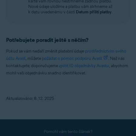
kartě vám rovnou nestrhneme žádnou platbu.
Nové údaje uložíme a platbu vám strhneme až
k datu uvedenému v části
Datum příští platby
.
Potřebujete poradit ještě s něčím?
Pokud se vám nedaří změnit platební údaje
prostřednictvím svého
účtu Avast
, můžete
požádat o pomoc podporu Avast
. Než nás
kontaktujete, doporučujeme
zjistit ID objednávky Avastu
, abychom
mohli vaši objednávku snadno identifikovat.
Aktualizováno: 8. 12. 2025
Pomohl vám tento článek?