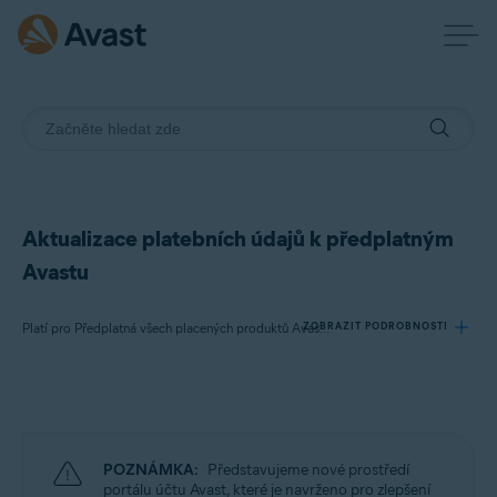
Aktualizace platebních údajů k předplatným
Avastu
ZOBRAZIT PODROBNOSTI
Platí pro Předplatná všech placených produktů Avast pro spotřebitele
Produkty:
Předplatná všech placených produktů Avast pro spotřebitele
POZNÁMKA:
Představujeme nové prostředí
Operační systémy:
portálu účtu Avast, které je navrženo pro zlepšení