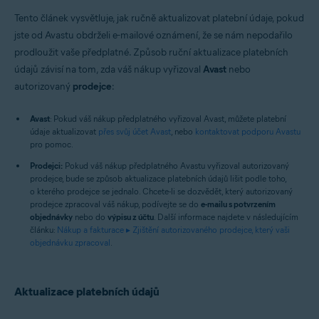
Tento článek vysvětluje, jak ručně aktualizovat platební údaje, pokud
jste od Avastu obdrželi e-mailové oznámení, že se nám nepodařilo
prodloužit vaše předplatné. Způsob ruční aktualizace platebních
údajů závisí na tom, zda váš nákup vyřizoval
Avast
nebo
autorizovaný
prodejce
:
Avast
: Pokud váš nákup předplatného vyřizoval Avast, můžete platební
údaje aktualizovat
přes svůj účet Avast
, nebo
kontaktovat podporu Avastu
pro pomoc.
Prodejci:
Pokud váš nákup předplatného Avastu vyřizoval autorizovaný
prodejce, bude se způsob aktualizace platebních údajů lišit podle toho,
o kterého prodejce se jednalo. Chcete-li se dozvědět, který autorizovaný
prodejce zpracoval váš nákup, podívejte se do
e-mailu s potvrzením
objednávky
nebo do
výpisu z účtu
. Další informace najdete v následujícím
článku:
Nákup a fakturace ▸ Zjištění autorizovaného prodejce, který vaši
objednávku zpracoval
.
Aktualizace platebních údajů