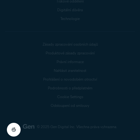
Tiskové oddělení
Digitální důvěra
Technologie
Zásady zpracování osobních údajů
Produktové zásady zpracování
Právní informace
Nahlásit zranitelnost
Prohlášení o novodobém otroctví
Podrobnosti o předplatném
Cookie Settings
Odstoupení od smlouvy
© 2025 Gen Digital Inc.
Všechna práva vyhrazena.