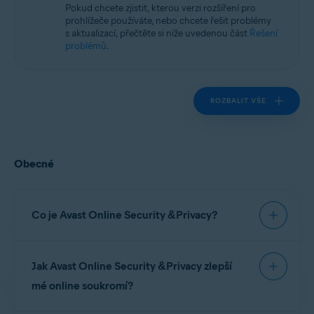
Microsoft Windows 10 Home / Pro / Enterprise / Education – 32/64bitová
Pokud chcete zjistit, kterou verzi rozšíření pro
verze
prohlížeče používáte, nebo chcete řešit problémy
Microsoft Windows 8.1 / Pro / Enterprise – 32/64bitová verze
s aktualizací, přečtěte si níže uvedenou část
Řešení
Microsoft Windows 8 / Pro / Enterprise – 32/64bitový
problémů
.
Microsoft Windows 7 Home Basic / Home Premium / Professional /
Enterprise / Ultimate – Service Pack 1, 32/64bitový
Apple macOS 14.x (Sonoma)
ROZBALIT VŠE
Apple macOS 13.x (Ventura)
Apple macOS 12.x (Monterey)
Apple macOS 11.x (Big Sur)
Apple macOS 10.15.x (Catalina)
Apple macOS 10.14.x (Mojave)
Obecné
Apple macOS 10.13.x (High Sierra)
Apple macOS 10.12.x (Sierra)
Co je Avast Online Security &Privacy?
Avast Online Security &Privacy
je bezplatné
Jak Avast Online Security &Privacy zlepší
rozšíření pro prohlížeče, pomocí něhož můžete
řídit přístup ke svým soukromým datům akteré
mé online soukromí?
vás upozorní na škodlivé weby či phishingové