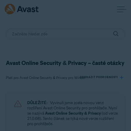
Avast Online Security & Privacy – časté otázky
ZOBRAZIT PODROBNOSTI
Platí pro Avast Online Security & Privacy pro Windows a Mac
Produkty:
DŮLEŽITÉ:
Vyvinuli jsme zcela novou verzi
Avast Online Security & Privacy 22.x pro Windows a Mac
rozšíření Avast Online Security pro prohlížeče. Nyní
se nazývá
Avast Online Security & Privacy
(od verze
21.0.68). Tento článek se týká nové verze rozšíření
Operační systémy:
pro prohlížeče.
Microsoft Windows 11 Home / Pro / Enterprise / Education