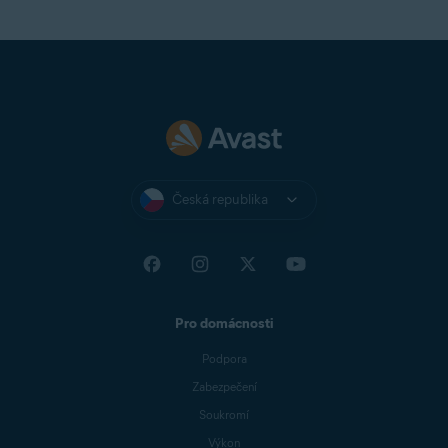
POZNÁMKA:
Vydání aktualizací
rozšíření jsou spravována
jednotlivými prohlížeči, takže
nemůžeme zaručit, že nová verze
bude hned kdispozici všem
uživatelům.
Pokud po provedení výše
uvedených kroků stále máte
nainstalovanou klasickou verzi
Česká republika
rozšíření, možná je třeba počkat,
než bude aktualizace vprohlížeči
Google Chrome kdispozici.
Pro domácnosti
Podpora
Zabezpečení
Soukromí
Výkon