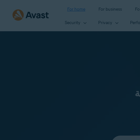
For home
For business
Fo
Security
Privacy
Perf
ة
Select