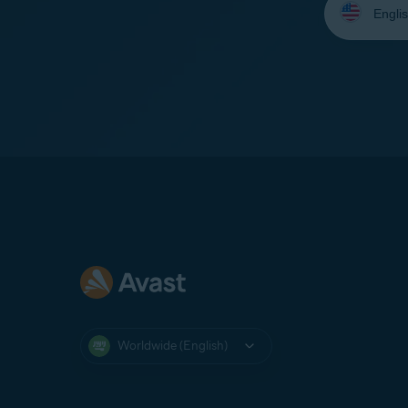
your
language:
Worldwide (English)