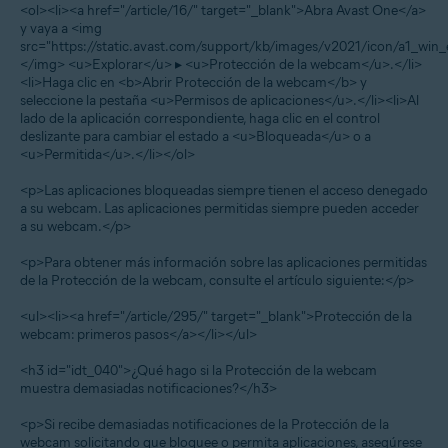
<ol><li><a href="/article/16/" target="_blank">Abra Avast One</a>
y vaya a <img
src="https://static.avast.com/support/kb/images/v2021/icon/a1_win_
</img> <u>Explorar</u> ▸ <u>Protección de la webcam</u>.</li>
<li>Haga clic en <b>Abrir Protección de la webcam</b> y
seleccione la pestaña <u>Permisos de aplicaciones</u>.</li><li>Al
lado de la aplicación correspondiente, haga clic en el control
deslizante para cambiar el estado a <u>Bloqueada</u> o a
<u>Permitida</u>.</li></ol>
<p>Las aplicaciones bloqueadas siempre tienen el acceso denegado
a su webcam. Las aplicaciones permitidas siempre pueden acceder
a su webcam.</p>
<p>Para obtener más información sobre las aplicaciones permitidas
de la Protección de la webcam, consulte el artículo siguiente:</p>
<ul><li><a href="/article/295/" target="_blank">Protección de la
webcam: primeros pasos</a></li></ul>
<h3 id="idt_040">¿Qué hago si la Protección de la webcam
muestra demasiadas notificaciones?</h3>
<p>Si recibe demasiadas notificaciones de la Protección de la
webcam solicitando que bloquee o permita aplicaciones, asegúrese