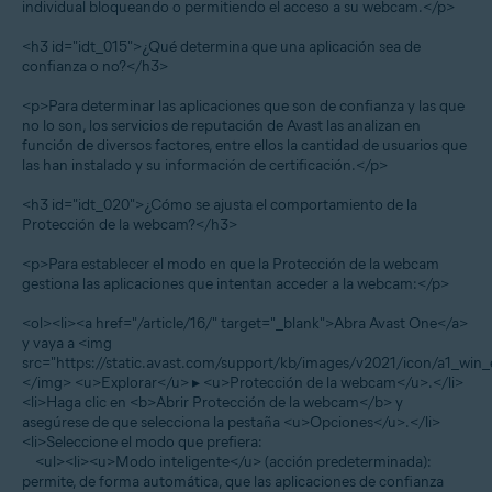
individual bloqueando o permitiendo el acceso a su webcam.</p>
<h3 id="idt_015">¿Qué determina que una aplicación sea de
confianza o no?</h3>
<p>Para determinar las aplicaciones que son de confianza y las que
no lo son, los servicios de reputación de Avast las analizan en
función de diversos factores, entre ellos la cantidad de usuarios que
las han instalado y su información de certificación.</p>
<h3 id="idt_020">¿Cómo se ajusta el comportamiento de la
Protección de la webcam?</h3>
<p>Para establecer el modo en que la Protección de la webcam
gestiona las aplicaciones que intentan acceder a la webcam:</p>
<ol><li><a href="/article/16/" target="_blank">Abra Avast One</a>
y vaya a <img
src="https://static.avast.com/support/kb/images/v2021/icon/a1_win_
</img> <u>Explorar</u> ▸ <u>Protección de la webcam</u>.</li>
<li>Haga clic en <b>Abrir Protección de la webcam</b> y
asegúrese de que selecciona la pestaña <u>Opciones</u>.</li>
<li>Seleccione el modo que prefiera:
<ul><li><u>Modo inteligente</u> (acción predeterminada):
permite, de forma automática, que las aplicaciones de confianza