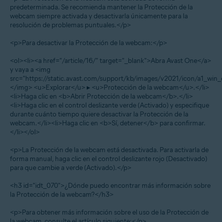
predeterminada. Se recomienda mantener la Protección de la
webcam siempre activada y desactivarla únicamente para la
resolución de problemas puntuales.</p>
<p>Para desactivar la Protección de la webcam:</p>
<ol><li><a href="/article/16/" target="_blank">Abra Avast One</a>
y vaya a <img
src="https://static.avast.com/support/kb/images/v2021/icon/a1_win_
</img> <u>Explorar</u> ▸ <u>Protección de la webcam</u>.</li>
<li>Haga clic en <b>Abrir Protección de la webcam</b>.</li>
<li>Haga clic en el control deslizante verde (Activado) y especifique
durante cuánto tiempo quiere desactivar la Protección de la
webcam.</li><li>Haga clic en <b>Sí, detener</b> para confirmar.
</li></ol>
<p>La Protección de la webcam está desactivada. Para activarla de
forma manual, haga clic en el control deslizante rojo (Desactivado)
para que cambie a verde (Activado).</p>
<h3 id="idt_070">¿Dónde puedo encontrar más información sobre
la Protección de la webcam?</h3>
<p>Para obtener más información sobre el uso de la Protección de
la webcam, consulte el artículo siguiente:</p>