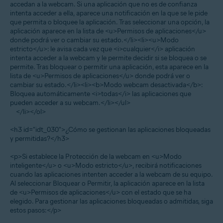
accedan a la webcam. Si una aplicación que no es de confianza
intenta acceder a ella, aparece una notificación en la que se le pide
que permita o bloquee la aplicación. Tras seleccionar una opción, la
aplicación aparece en la lista de <u>Permisos de aplicaciones</u>
donde podrá ver o cambiar su estado.</li><li><u>Modo
estricto</u>: le avisa cada vez que <i>cualquier</i> aplicación
intenta acceder a la webcam y le permite decidir si se bloquea o se
permite. Tras bloquear o permitir una aplicación, esta aparece en la
lista de <u>Permisos de aplicaciones</u> donde podrá ver o
cambiar su estado.</li><li><b>Modo webcam desactivada</b>:
Bloquea automáticamente <i>todas</i> las aplicaciones que
pueden acceder a su webcam.</li></ul>
</li></ol>
<h3 id="idt_030">¿Cómo se gestionan las aplicaciones bloqueadas
y permitidas?</h3>
<p>Si establece la Protección de la webcam en <u>Modo
inteligente</u> o <u>Modo estricto</u>, recibirá notificaciones
cuando las aplicaciones intenten acceder a la webcam de su equipo.
Al seleccionar Bloquear o Permitir, la aplicación aparece en la lista
de <u>Permisos de aplicaciones</u> con el estado que se ha
elegido. Para gestionar las aplicaciones bloqueadas o admitidas, siga
estos pasos:</p>