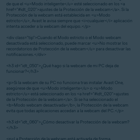
de que el <u>Modo inteligente</u> esté seleccionado en los <a
href="#idt_020">ajustes de la Protección de la webcam</a>. Si la
Protección de la webcam está establecida en <u>Modo
estricto</u>, Avast le avisa siempre que <i>cualquier</i> aplicación
intenta acceder a la webcam del equipo.</p>
<div class="tip">Cuando el Modo estricto o el Modo webcam
desactivada está seleccionado, puede marcar <u>No mostrar los
recordatorios de Protección de la webcam</u> para desactivar las
notificaciones.</div>
<h3 id="idt_050">¿Qué hago si la webcam de mi PC deja de
funcionar?</h3>
<p>Si la webcam de su PC no funciona tras instalar Avast One,
asegúrese de que <u>Modo inteligente</u> o <u>Modo
estricto</u> está seleccionado en los <a href="#idt_020">ajustes
de la Protección de la webcam</a>. Si se ha seleccionado el
<b>Modo webcam desactivada</b>, la Protección de la webcam
evita que todas aplicaciones accedan a la webcam del PC.</p>
<h3 id="idt_060">¿Cómo desactivar la Protección de la webcam?
</h3>
<p>La Protección de la webcam está activada de forma