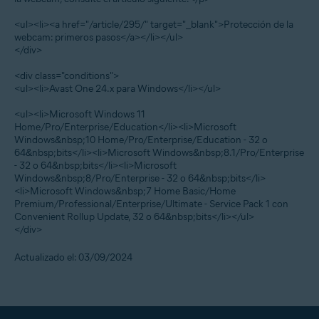
<ul><li><a href="/article/295/" target="_blank">Protección de la
webcam: primeros pasos</a></li></ul>
</div>
<div class="conditions">
<ul><li>Avast One 24.x para Windows</li></ul>
<ul><li>Microsoft Windows 11
Home/Pro/Enterprise/Education</li><li>Microsoft
Windows&nbsp;10 Home/Pro/Enterprise/Education - 32 o
64&nbsp;bits</li><li>Microsoft Windows&nbsp;8.1/Pro/Enterprise
- 32 o 64&nbsp;bits</li><li>Microsoft
Windows&nbsp;8/Pro/Enterprise - 32 o 64&nbsp;bits</li>
<li>Microsoft Windows&nbsp;7 Home Basic/Home
Premium/Professional/Enterprise/Ultimate - Service Pack 1 con
Convenient Rollup Update, 32 o 64&nbsp;bits</li></ul>
</div>
Actualizado el: 03/09/2024