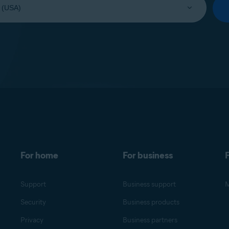
For home
For business
F
Support
Business support
M
Security
Business products
Privacy
Business partners