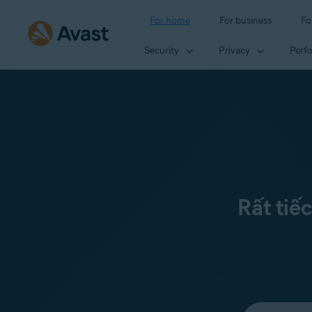
For home
For business
Fo
Security
Privacy
Perf
Rất tiế
Select