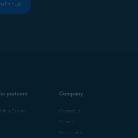
TIẾP TỤC
or partners
Company
obile Carriers
Contact Us
Careers
Press center