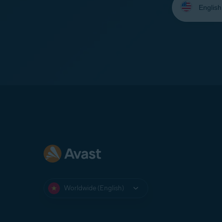
your
language:
Worldwide (English)