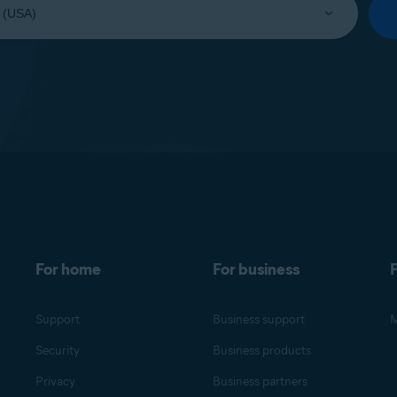
For home
For business
F
Support
Business support
M
Security
Business products
Privacy
Business partners