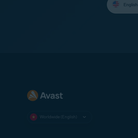
your
language:
Worldwide (English)