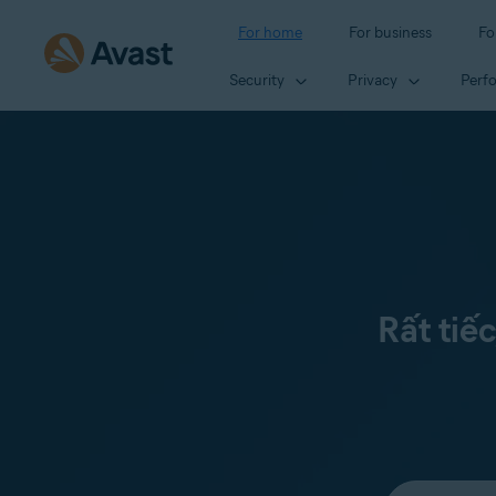
For home
For business
Fo
Security
Privacy
Perf
Rất tiế
Select