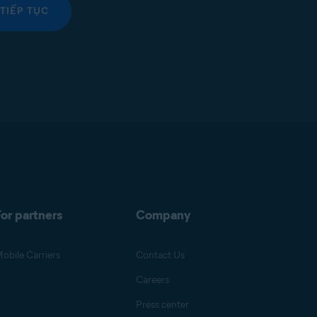
TIẾP TỤC
or partners
Company
obile Carriers
Contact Us
Careers
Press center