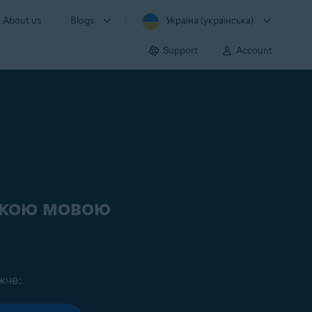
About us
Blogs
Україна (українська)
Support
Account
ською мовою
жче: