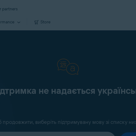
r partners
ormance
Store
ідтримка не надається україн
 продовжити, виберіть підтримувану мову зі списку ни