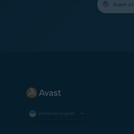
your
language:
Worldwide (English)