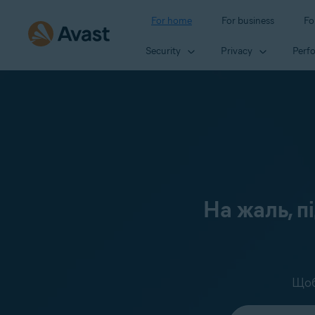
For home
For business
Fo
Security
Privacy
Perf
На жаль, п
Щоб
Select