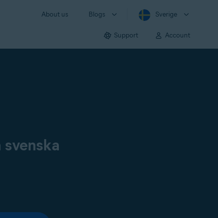
About us
Blogs
Sverige
Support
Account
å svenska