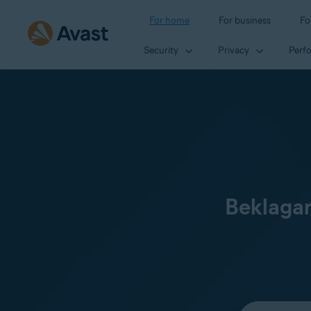
For home
For business
Fo
Security
Privacy
Perf
Beklagar
Select