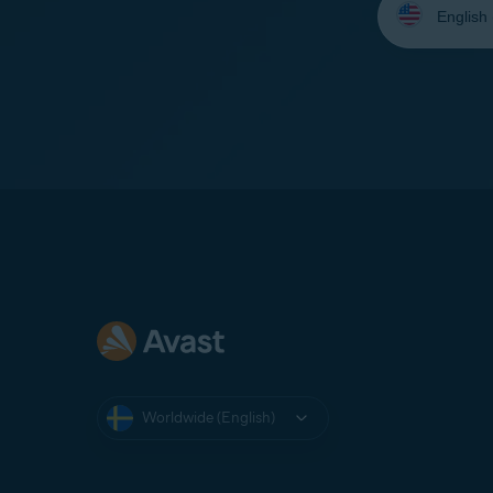
your
language:
Worldwide (English)