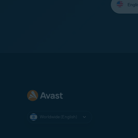
your
language:
Worldwide (English)