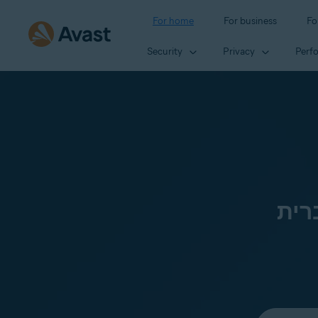
For home
For business
Fo
Security
Privacy
Perf
רית
Select