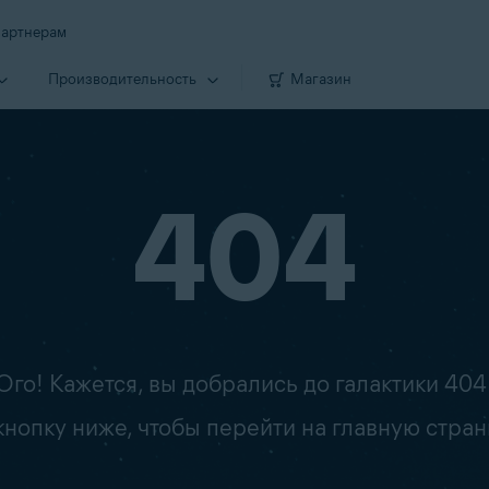
артнерам
Производи­тельность
Магазин
404
Ого! Кажется, вы добрались до галактики 404
опку ниже, чтобы перейти на главную стран