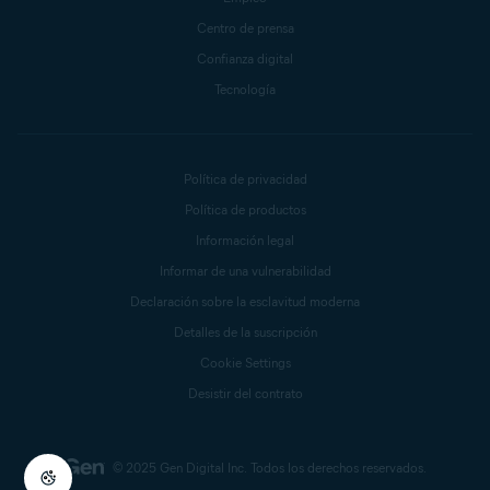
Centro de prensa
Confianza digital
Tecnología
Política de privacidad
Política de productos
Información legal
Informar de una vulnerabilidad
Declaración sobre la esclavitud moderna
Detalles de la suscripción
Cookie Settings
Desistir del contrato
© 2025 Gen Digital Inc.
Todos los derechos reservados.