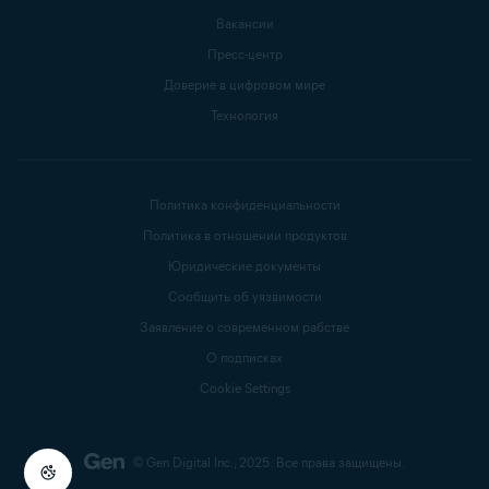
Вакансии
Пресс-центр
Доверие в цифровом мире
Технология
Политика конфиденциальности
Политика в отношении продуктов
Юридические документы
Сообщить об уязвимости
Заявление о современном рабстве
О подписках
Cookie Settings
© Gen Digital Inc., 2025.
Все права защищены.