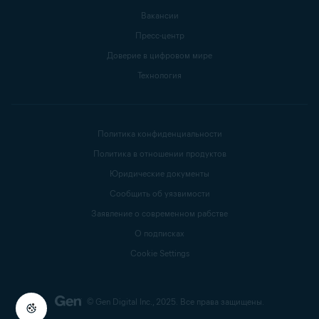
Вакансии
Пресс-центр
Доверие в цифровом мире
Технология
Политика конфиденциальности
Политика в отношении продуктов
Юридические документы
Сообщить об уязвимости
Заявление о современном рабстве
О подписках
Cookie Settings
© Gen Digital Inc., 2025.
Все права защищены.