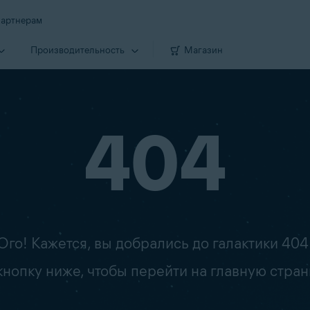
артнерам
Производи­тельность
Магазин
404
Ого! Кажется, вы добрались до галактики 404
опку ниже, чтобы перейти на главную стран