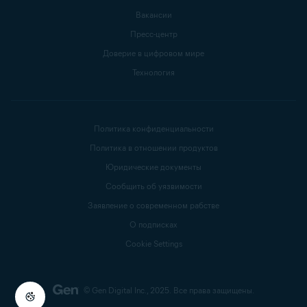
Вакансии
Пресс-центр
Доверие в цифровом мире
Технология
Политика конфиденциальности
Политика в отношении продуктов
Юридические документы
Сообщить об уязвимости
Заявление о современном рабстве
О подписках
Cookie Settings
© Gen Digital Inc., 2025.
Все права защищены.