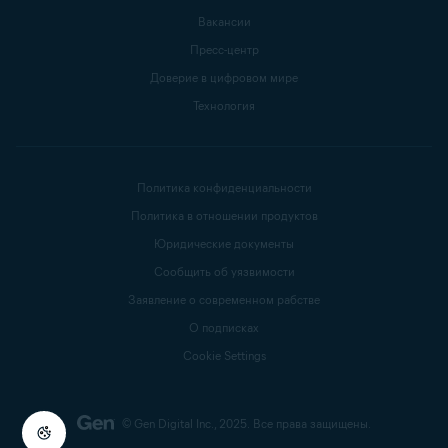
Вакансии
Пресс-центр
Доверие в цифровом мире
Технология
Политика конфиденциальности
Политика в отношении продуктов
Юридические документы
Сообщить об уязвимости
Заявление о современном рабстве
О подписках
Cookie Settings
© Gen Digital Inc., 2025.
Все права защищены.