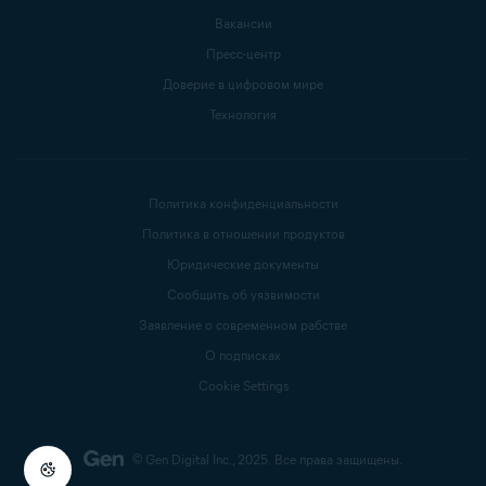
Вакансии
Пресс-центр
Доверие в цифровом мире
Технология
Политика конфиденциальности
Политика в отношении продуктов
Юридические документы
Сообщить об уязвимости
Заявление о современном рабстве
О подписках
Cookie Settings
© Gen Digital Inc., 2025.
Все права защищены.