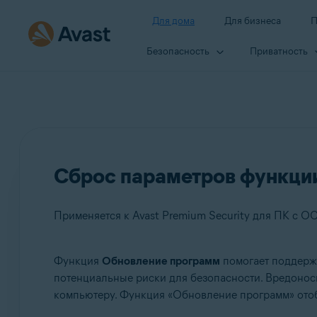
Для дома
Для бизнеса
П
Безопасность
Приватность
Сброс параметров функции
Применяется к Avast Premium Security для ПК с ОС
Функция
Обновление программ
помогает поддержи
Продукты:
потенциальные риски для безопасности. Вредонос
компьютеру. Функция «Обновление программ» отоб
Avast Premium Security 22.x для ПК с ОС Windows
Avast Free Antivirus 22.x для ПК с ОС Windows