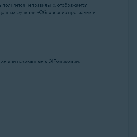
ыполняется неправильно, отображается
 данных функции «Обновление программ» и
lup, 32- или 64-разрядная версия
же или показанные в GIF-анимации.