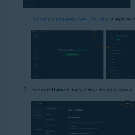
Откройте программу Avast Antivirus
и выберит
Нажмите
Поиск
в правом верхнем углу экрана.