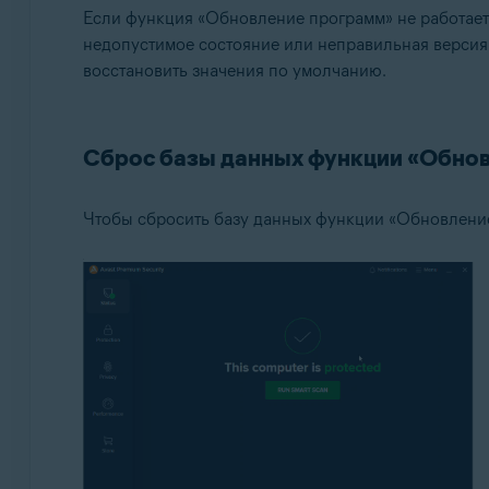
Если функция «Обновление программ» не работает
Операционные системы:
недопустимое состояние или неправильная верси
восстановить значения по умолчанию.
Microsoft Windows 11 Home / Pro / Enterprise / Educa
Microsoft Windows 10 Home / Pro / Enterprise / Educ
Microsoft Windows 8.1 / Pro / Enterprise — 32- или 
Сброс базы данных функции «Обно
Microsoft Windows 8 / Pro / Enterprise — 32- или 64
Microsoft Windows 7 Home Basic / Home Premium / Pro
Чтобы сбросить базу данных функции «Обновление