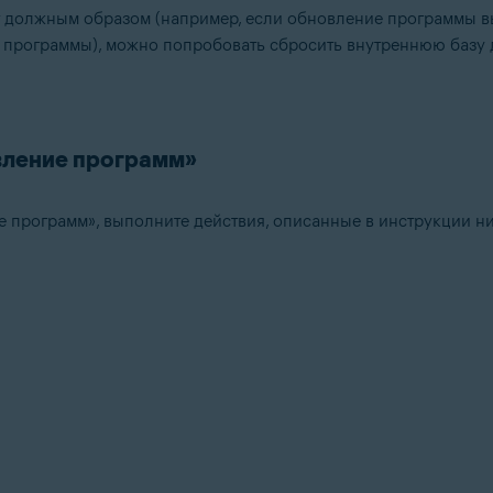
 должным образом (например, если обновление программы в
я программы), можно попробовать сбросить внутреннюю базу
tion
ation — 32- или 64-разрядная версия
64-разрядная версия
вление программ»
-разрядная версия
fessional / Enterprise / Ultimate — SP 1 с обновлением Convenient Rol
 программ», выполните действия, описанные в инструкции ни