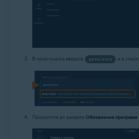
В поле поиска введите
и в списк
geek:area
Прокрутите до раздела
Обновление программ