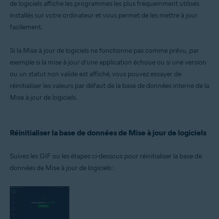
de logiciels affiche les programmes les plus fréquemment utilisés
Systèmes d'exploitation:
installés sur votre ordinateur et vous permet de les mettre à jour
Microsoft Windows 11 Famille/Pro/Entreprise/Éducation
facilement.
Microsoft Windows 10 Famille/Pro/Entreprise/Éducation (32/64 bits)
Microsoft Windows 8.1/Professionnel/Entreprise (32/64 bits)
Microsoft Windows 8/Professionnel/Entreprise (32/64 bits)
Si la Mise à jour de logiciels ne fonctionne pas comme prévu, par
Microsoft Windows 7 Édition Familiale Basique/Édition Familiale
exemple si la mise à jour d’une application échoue ou si une version
Premium/Professionnel/Entreprise/Édition Intégrale - Service Pack 1
avec mise à jour cumulative de commodité (32/64 bits)
ou un statut non valide est affiché, vous pouvez essayer de
réinitialiser les valeurs par défaut de la base de données interne de la
Mise à jour de logiciels.
Réinitialiser la base de données de Mise à jour de logiciels
Suivez les GIF ou les étapes ci-dessous pour réinitialiser la base de
données de Mise à jour de logiciels :