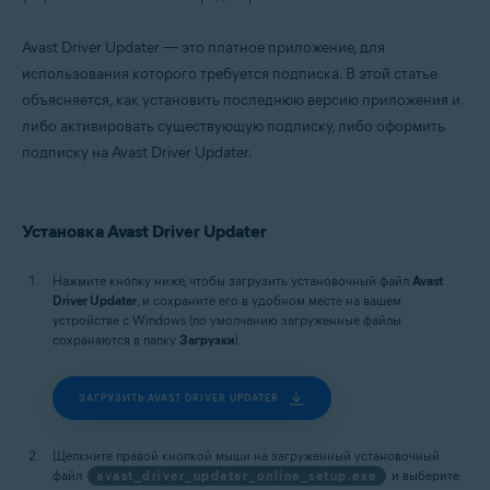
Avast Driver Updater — это платное приложение, для
использования которого требуется подписка. В этой статье
объясняется, как установить последнюю версию приложения и
либо активировать существующую подписку, либо оформить
подписку на Avast Driver Updater.
Установка Avast Driver Updater
Нажмите кнопку ниже, чтобы загрузить установочный файл
Avast
Driver Updater
, и сохраните его в удобном месте на вашем
устройстве с Windows (по умолчанию загруженные файлы
сохраняются в папку
Загрузки
).
ЗАГРУЗИТЬ AVAST DRIVER UPDATER
Щелкните правой кнопкой мыши на загруженный установочный
файл
avast_driver_updater_online_setup.exe
и выберите