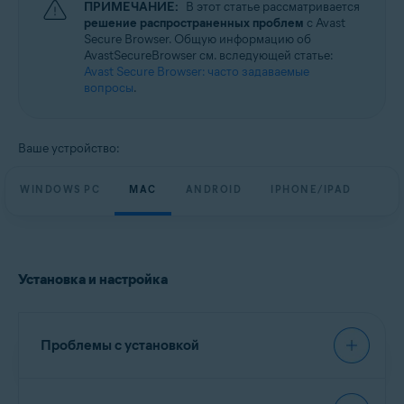
ПРИМЕЧАНИЕ:
В этот статье рассматривается
Windows, macOS, Android и iOS
решение распространенных проблем
с Avast
Secure Browser. Общую информацию об
AvastSecureBrowser см. вследующей статье:
Avast Secure Browser: часто задаваемые
вопросы
.
Ваше устройство:
WINDOWS PC
MAC
ANDROID
IPHONE/IPAD
Установка и настройка
Проблемы с установкой
При установке Avast Secure Browser