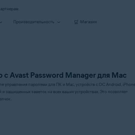
артнерам
Производи­тельность
Магазин
 с Avast Password Manager для Mac
я управления паролями для ПК и Mac, устройств с ОС Android, iPhone
 и защищенных заметок на всех ваших устройствах. Это позволяет
елчок.