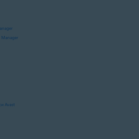
anager
d Manager
и Avast