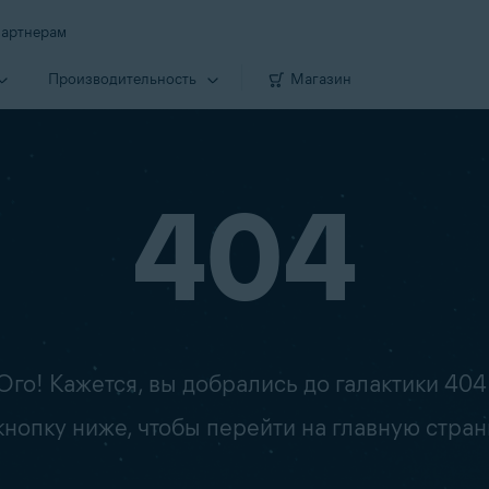
артнерам
Производи­тельность
Магазин
404
Ого! Кажется, вы добрались до галактики 404
опку ниже, чтобы перейти на главную стран