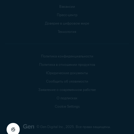
Вакансии
Пресс-центр
Доверие в цифровом мире
Технология
Политика конфиденциальности
Политика в отношении продуктов
Юридические документы
Сообщить об уязвимости
Заявление о современном рабстве
О подписках
Cookie Settings
© Gen Digital Inc., 2025.
Все права защищены.