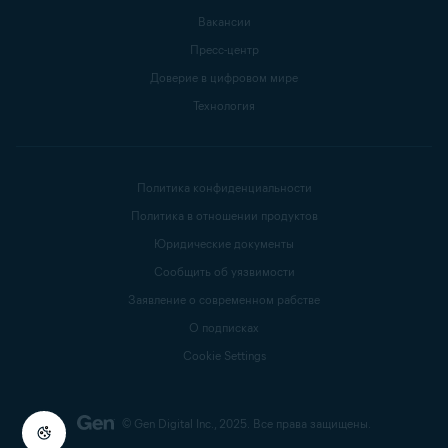
Вакансии
Пресс-центр
Доверие в цифровом мире
Технология
Политика конфиденциальности
Политика в отношении продуктов
Юридические документы
Сообщить об уязвимости
Заявление о современном рабстве
О подписках
Cookie Settings
© Gen Digital Inc., 2025.
Все права защищены.