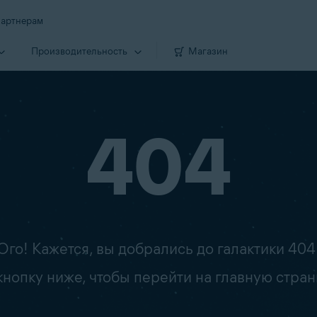
артнерам
Производи­тельность
Магазин
404
Ого! Кажется, вы добрались до галактики 404
опку ниже, чтобы перейти на главную стран