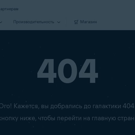
артнерам
Производи­тельность
Магазин
404
Ого! Кажется, вы добрались до галактики 404
опку ниже, чтобы перейти на главную стран