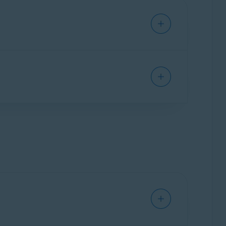
ntivirus
).
us
).
 защиту
.