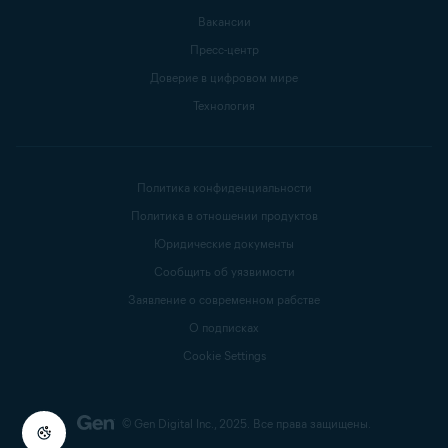
Вакансии
Пресс-центр
Доверие в цифровом мире
Технология
Политика конфиденциальности
Политика в отношении продуктов
Юридические документы
Сообщить об уязвимости
Заявление о современном рабстве
О подписках
Cookie Settings
© Gen Digital Inc., 2025.
Все права защищены.