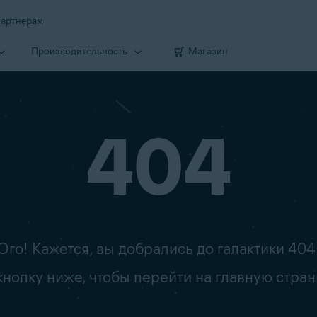
артнерам
Производи­тельность
Магазин
404
Ого! Кажется, вы добрались до галактики 404
опку ниже, чтобы перейти на главную стран