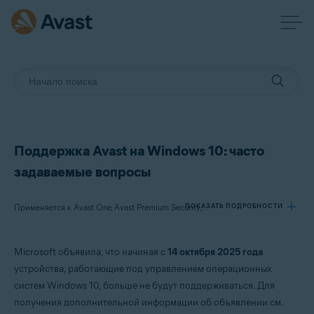
Поддержка Avast на Windows 10: часто
задаваемые вопросы
ПОКАЗАТЬ ПОДРОБНОСТИ
Применяется к Avast One, Avast Premium Security, Avast Free Antivirus
Microsoft объявила, что начиная с
14 октября 2025 года
Продукты:
устройства, работающие под управлением операционных
Avast One
систем Windows 10, больше не будут поддерживаться. Для
Avast Premium Security
получения дополнительной информации об объявлении см.
Avast Free Antivirus