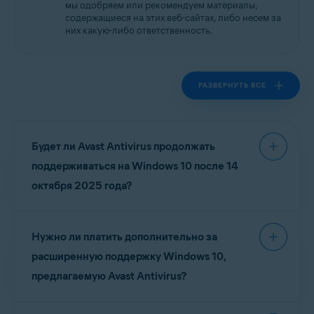
мы одобряем или рекомендуем материалы,
содержащиеся на этих веб-сайтах, либо несем за
них какую-либо ответственность.
РАЗВЕРНУТЬ ВСЕ
Будет ли Avast Antivirus продолжать
поддерживаться на Windows 10 после 14
октября 2025 года?
Да. Avast Antivirus будет продолжать полную
Нужно ли платить дополнительно за
поддержку Windows 10 в течение
расширенного периода поддержки (
октябрь
расширенную поддержку Windows 10,
2028 года
). Однако, поскольку Microsoft
предлагаемую Avast Antivirus?
больше не будет предоставлять обновления
ПО или исправления после 14 октября 2025
Нет. Ваша текущая подписка на Avast Antivirus