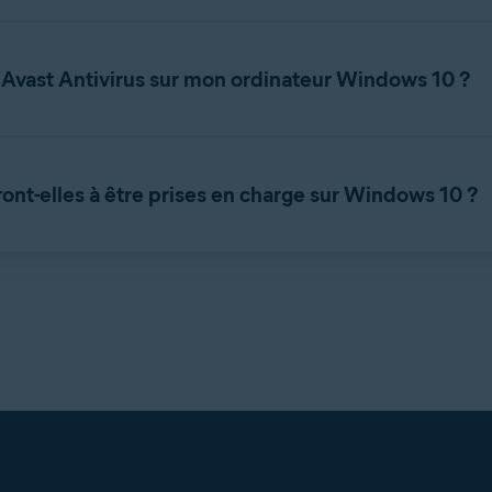
ment actif et non valide à la fois sur Windows 10 et Windows 11
Avast Antivirus sur mon ordinateur Windows 10 ?
pport pour Windows 10 terminé, Windows Defender cessera de rece
 jour.
ront-elles à être prises en charge sur Windows 10 ?
re prises en charge sur Windows 10. Vous pouvez consulter les exi
guration requise pour les applications Avast
.