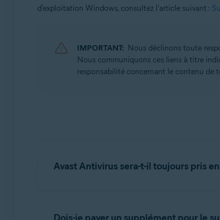
d'exploitation Windows, consultez l'article suivant :
Su
Avast Antivirus Gratuit
Systèmes d'exploitation:
Windows
IMPORTANT:
Nous déclinons toute respon
Nous communiquons ces liens à titre indi
responsabilité concernant le contenu de te
Avast Antivirus sera-t-il toujours pris
Oui. Avast Antivirus continuera d'être entièr
puisque Microsoft ne fournira plus de mises à j
Dois-je payer un supplément pour le su