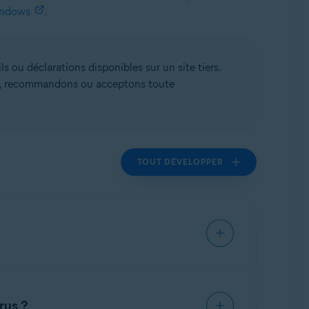
Windows
.
s ou déclarations disponibles sur un site tiers.
ons, recommandons ou acceptons toute
TOUT DÉVELOPPER
ort prolongée (
octobre 2028
). Cependant,
ppareil pourrait devenir plus vulnérable aux
rus ?