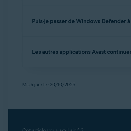
Votre abonnement Avast Antivirus reste pleine
Puis-je passer de Windows Defender à 
Oui, et nous le recommandons. Une fois le su
Antivirus continuera à fournir une protection à
Les autres applications Avast continue
Oui, les applications Avast continueront à êt
applications Avast dans l'article suivant :
Confi
Mis à jour le : 20/10/2025
Cet article vous a-t-il aidé ?