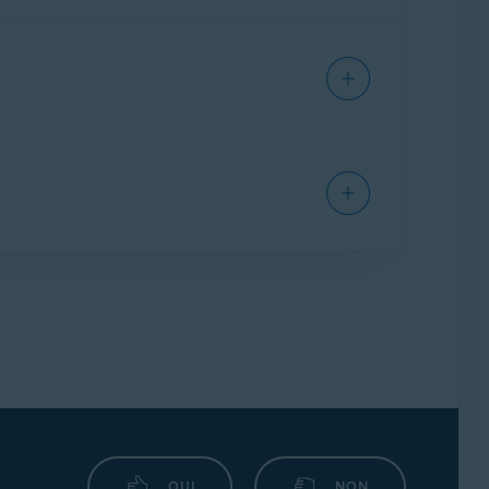
.
voir des mises à jour, tandis qu'Avast
gences système les plus récentes pour les
OUI
NON