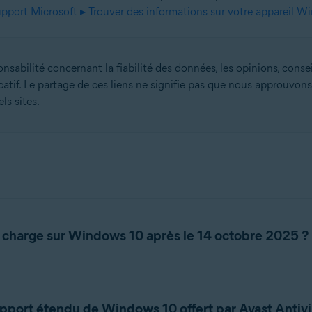
pport Microsoft ▸ Trouver des informations sur votre appareil 
sabilité concernant la fiabilité des données, les opinions, conseil
catif. Le partage de ces liens ne signifie pas que nous approuv
ls sites.
 en charge sur Windows 10 après le 14 octobre 2025 ?
ement pris en charge sur Windows 10 pendant une période de supp
our de logiciels ni de correctifs après le 14 octobre 2025, votre a
pport étendu de Windows 10 offert par Avast Antivi