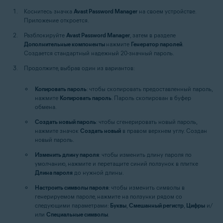
Коснитесь значка
Avast Password Manager
на своем устройстве.
Приложение откроется.
Разблокируйте
Avast Password Manager
, затем в разделе
Дополнительные компоненты
нажмите
Генератор паролей
.
Создается стандартный надежный 20-значный пароль.
Продолжите, выбрав один из вариантов:
Копировать пароль
: чтобы скопировать предоставленный пароль,
нажмите
Копировать пароль
. Пароль скопирован в буфер
обмена.
Создать новый пароль
: чтобы сгенерировать новый пароль,
нажмите значок
Создать новый
в правом верхнем углу. Создан
новый пароль.
Изменить длину пароля
: чтобы изменить длину пароля по
умолчанию, нажмите и перетащите синий ползунок в плитке
Длина пароля
до нужной длины.
Настроить символы пароля
: чтобы изменить символы в
генерируемом пароле, нажмите на ползунки рядом со
следующими параметрами:
Буквы
,
Смешанный регистр
,
Цифры
и/
или
Специальные символы
.