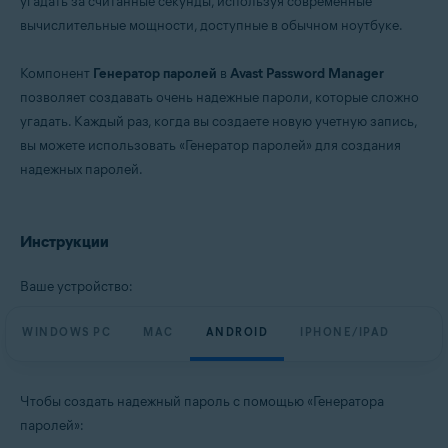
угадать за считанные секунды, используя современные
Windows, macOS, Android, iOS
вычислительные мощности, доступные в обычном ноутбуке.
Компонент
Генератор паролей
в
Avast Password Manager
позволяет создавать очень надежные пароли, которые сложно
угадать. Каждый раз, когда вы создаете новую учетную запись,
вы можете использовать «Генератор паролей» для создания
надежных паролей.
Инструкции
Ваше устройство:
WINDOWS PC
MAC
ANDROID
IPHONE/IPAD
Чтобы создать надежный пароль с помощью «Генератора
паролей»: