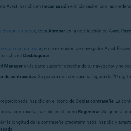
ta Avast, haz clic en
Iniciar sesión
e inicia sesión con las creden
esión con un toque
, toca
Aprobar
en la notificación de Avast Pas
e sesión con un toque
, en la extensión de navegador Avast Passw
 haz clic en
Desbloquear
.
rd Manager
en la parte superior derecha de tu navegador y selec
r de contraseñas
. Se genera una contraseña segura de 20 dígito
proporcionada, haz clic en el icono de
Copiar contraseña
. La con
 nueva contraseña, haz clic en el icono
Regenerar
. Se genera un
iar la longitud de la contraseña predeterminada, haz clic y arrast
eseada.