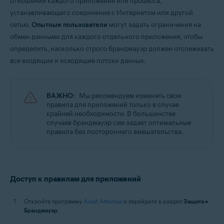
отношении каждого приложения или процесса,
Операционные системы:
устанавливающего соединение с Интернетом или другой
Microsoft Windows 11 Home / Pro / Enterprise / Education
сетью.
Опытные пользователи
могут задать ограничения на
Microsoft Windows 10 Home / Pro / Enterprise / Education — 32- или 64-
обмен данными для каждого отдельного приложения, чтобы
разрядная версия
Microsoft Windows 8.1 / Pro / Enterprise — 32- или 64-разрядная версия
определить, насколько строго брандмауэр должен отслеживать
Microsoft Windows 8 / Pro / Enterprise — 32- или 64-разрядная версия
все входящие и исходящие потоки данных.
Microsoft Windows 7 Home Basic / Home Premium / Professional /
Enterprise / Ultimate — SP 1 с обновлением Convenient Rollup, 32- или
64-разрядная версия
ВАЖНО:
Мы рекомендуем изменять свои
правила для приложений только в случае
крайней необходимости. В большинстве
случаев брандмауэр сам задает оптимальные
правила без постороннего вмешательства.
Доступ к правилам для приложений
Откройте программу
Avast Antivirus
и перейдите в раздел
Защита
▸
Брандмауэр
.