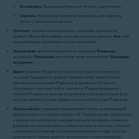
Блокировать
: брандмауэр блокирует попытку подключения.
Спросить
: брандмауэр предлагает разрешить или запретить
попытку подключения вручную.
Протокол
: указание протокола сети, к которому применяется
правило. Может быть выбран один протокол или значение
Все
, если
данное правило применимо ко всем протоколам.
Направление
: применение правила ко входящим (
Входящее
),
исходящим (
Исходящее
) или обоим типам подключений (
Входящие/
исходящие
).
Адрес
: указание IP-адреса источника или пункта назначения, к
которому применяется правило. Правило может применяться к
одному или нескольким IP-адресам (в последнем случае они
разделяются запятыми) либо к диапазону IP-адресов (начиная с
низшего IP-адреса, в качестве разделителя используется тире). Если
это поле является пустым, правило применяется ко всем IP-адресам.
Локальный порт
: указание номера сетевого порта на локальном IP-
адресе сетевого интерфейса вашего ПК. Правило может применяться
к одному или нескольким номерам портов (в последнем случае они
разделяются запятыми) либо к диапазону портов (начиная с низшего
номера порта, в качестве разделителя используется тире). Если это
поле является пустым, правило применяется ко всем локальным