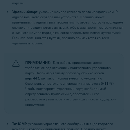
портам.
Удаленный порт
: указание номера сетевого порта на удаленном IP-
адресе внешнего сервера или устройства. Правило может
применяться к одному или нескольким номерам портов (в последнем
случае они разделяются запятыми) либо к диапазону портов (начиная
с низшего номера порта, в качестве разделителя используется тире).
Если это поле является пустым, правило применяется ко всем
удаленным портам.
ПРИМЕЧАНИЕ:
Для работы приложения может
требоваться подключение к конкретному удаленному
порту. Например, вашему браузеру обычно нужен
порт 443
, так как он используется по умолчанию
безопасным протоколом передачи гипертекста (HTTPS).
Чтобы подтвердить удаленный порт, необходимый
определенному приложению, обратитесь к его
разработчику или посетите страницы службы поддержки
приложения.
Тип ICMP
: указание управляющего сообщения (в виде кодового
номера), к которому применяется правило. Правило может