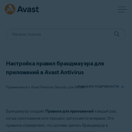
Настройка правил брандмауэра для
приложений в Avast Antivirus
ПОКАЗАТЬ ПОДРОБНОСТИ
Применяется к Avast Premium Security для Windows, Avast Free Antivirus для Windows
Продукты:
Брандмауэр создает
Правила для приложений
каждый раз,
Avast Premium Security 23.x для Windows
когда приложение или процесс запускается впервые. Эти
Avast Free Antivirus 23.x для Windows
правила определяют, что должен делать брандмауэр в